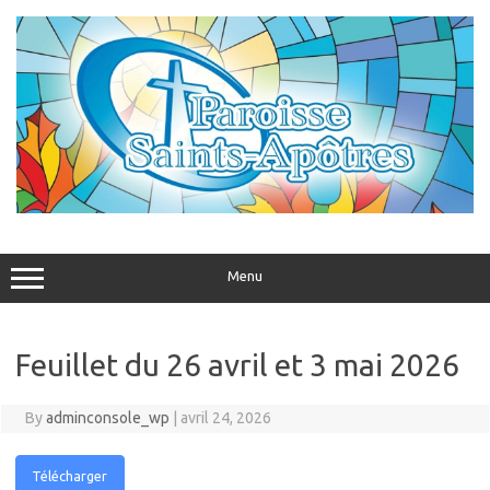
Skip
to
content
Menu
Feuillet du 26 avril et 3 mai 2026
By
adminconsole_wp
|
avril 24, 2026
Télécharger