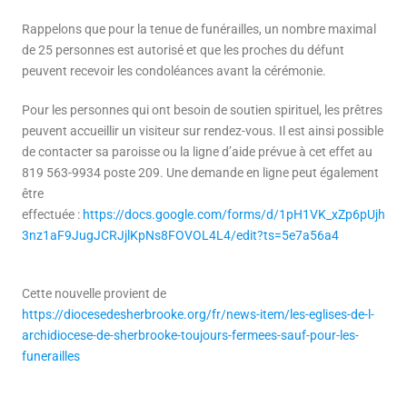
Rappelons que pour la tenue de funérailles, un nombre maximal
de 25 personnes est autorisé et que les proches du défunt
peuvent recevoir les condoléances avant la cérémonie.
Pour les personnes qui ont besoin de soutien spirituel, les prêtres
peuvent accueillir un visiteur sur rendez-vous. Il est ainsi possible
de contacter sa paroisse ou la ligne d’aide prévue à cet effet au
819 563-9934 poste 209. Une demande en ligne peut également
être
effectuée :
https://docs.google.com/forms/d/1pH1VK_xZp6pUjh
3nz1aF9JugJCRJjlKpNs8FOVOL4L4/edit?ts=5e7a56a4
Cette nouvelle provient de
https://diocesedesherbrooke.org/fr/news-item/les-eglises-de-l-
archidiocese-de-sherbrooke-toujours-fermees-sauf-pour-les-
funerailles